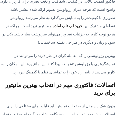
فاکتور اهمیت بالایی در کیفیت، شفافیت و دقت بصری برای کاربران دارد.
واضح است که هرچه میزان رزولوشن تصویر ارائه شده بیشتر باشد،
تصویری با کیفیت‌­تر را به نمایش می­‌گذارد.به نظر می‌­رسد زرولوشن
نقطه‌­ای مشترک بین
خرید لپ تاپ آماده
و مانتیور ترید است. چراکه در
هردو توجه کاربر به جزئیات تصاویر می­‌تواند سرنوشت ساز باشد. یکی در
سود و زیان و دیگری در طراحی نقشه ساختمانی!
بهترین رزولوشنی را که معامله گران در نظر دارند را می‌­توانند در
نمایشگرهایی با رزولوشن 4k یا 2k پیدا کنند. این مانتیورها این امکان را به
کاربر می­‌دهد تا تایم آزاد خود را به تماشای فیلم یا گیمینگ بپردازد.
اتصالات؛ فاکتوری مهم در انتخاب بهترین مانیتور
برای ترید
بدون شک این مدل از صفحات نمایش باید قابلیت­‌های مختلفی را برای
اتصالات داش ته باشند. برای این دستگاه‌­ها اغلب درگاه‌­های متفاوت قرار